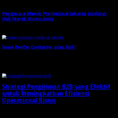
Pengacara Merek Profesional Jakarta Lindungi
Hak Merek Bisnis Anda
2 minggu ago
Sewa Reefer Container atau Beli?
2 minggu ago
Check Also
Strategi Pengiriman B2B yang Efektif
untuk Meningkatkan Efisiensi
Operasional Bisnis
Dalam dunia bisnis modern, pengiriman barang bukan lagi
sekadar aktivitas memindahkan produk dari gudang menuju …