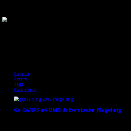
OMG
PIRANHAMAS
OMG
Popular
Recent
Tags
Comments
Go GANAS #6 OMG di Borobudur Magelang
Februari 20, 2017
29,812