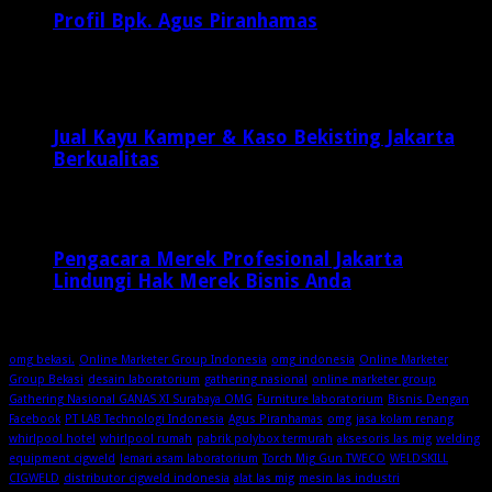
Profil Bpk. Agus Piranhamas
September 17, 2015
8,955
Jual Kayu Kamper & Kaso Bekisting Jakarta
Berkualitas
2 minggu ago
Pengacara Merek Profesional Jakarta
Lindungi Hak Merek Bisnis Anda
2 minggu ago
omg bekasi.
Online Marketer Group Indonesia
omg indonesia
Online Marketer
Group Bekasi
desain laboratorium
gathering nasional
online marketer group
Gathering Nasional GANAS XI Surabaya OMG
Furniture laboratorium
Bisnis Dengan
Facebook
PT LAB Technologi Indonesia
Agus Piranhamas
omg
jasa kolam renang
whirlpool hotel
whirlpool rumah
pabrik polybox termurah
aksesoris las mig
welding
equipment cigweld
lemari asam laboratorium
Torch Mig Gun TWECO
WELDSKILL
CIGWELD
distributor cigweld indonesia
alat las mig
mesin las industri