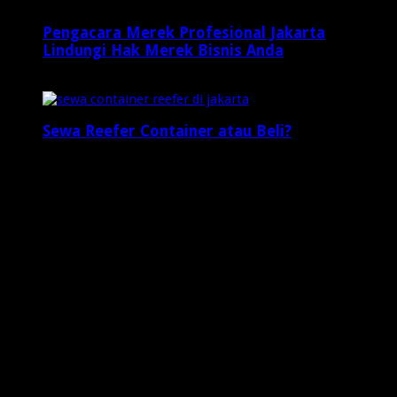
Pengacara Merek Profesional Jakarta
Lindungi Hak Merek Bisnis Anda
2 minggu ago
Sewa Reefer Container atau Beli?
2 minggu ago
Who's Online
3 visitors online now
0 guests,
3 bots,
0 members
Web Traffic
Today's Views:
10
Today's Visitors:
7
Yesterday's Views:
22
Last 7 Days Views:
79
Last 30 Days Views:
1,078
Last 365 Days Views:
7,911