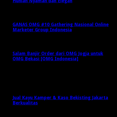
Hunian Nyaman dan Elegan
Februari 23, 2025
GANAS OMG #10 Gathering Nasional Online
Marketer Group Indonesia
Agustus 14, 2023
Salam Banjir Order dari OMG Jogja untuk
OMG Bekasi [OMG Indonesia]
Mei 6, 2015
Latest Posts
Jual Kayu Kamper & Kaso Bekisting Jakarta
Berkualitas
2 minggu ago