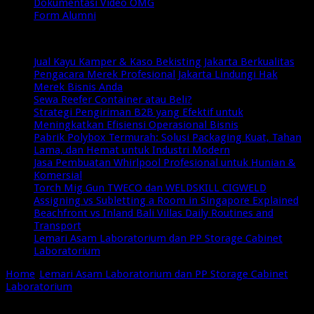
Dokumentasi Video OMG
Form Alumni
Breaking News
Jual Kayu Kamper & Kaso Bekisting Jakarta Berkualitas
Pengacara Merek Profesional Jakarta Lindungi Hak
Merek Bisnis Anda
Sewa Reefer Container atau Beli?
Strategi Pengiriman B2B yang Efektif untuk
Meningkatkan Efisiensi Operasional Bisnis
Pabrik Polybox Termurah: Solusi Packaging Kuat, Tahan
Lama, dan Hemat untuk Industri Modern
Jasa Pembuatan Whirlpool Profesional untuk Hunian &
Komersial
Torch Mig Gun TWECO dan WELDSKILL CIGWELD
Assigning vs Subletting a Room in Singapore Explained
Beachfront vs Inland Bali Villas Daily Routines and
Transport
Lemari Asam Laboratorium dan PP Storage Cabinet
Laboratorium
Home
/
Lemari Asam Laboratorium dan PP Storage Cabinet
Laboratorium
/
lemari-asam-laboratorium