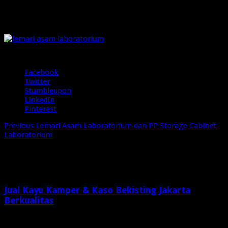
lemari-asam-laboratorium
pada
Desember 22, 2025
Komentar Dinonaktifkan
1 Views
lemari-
asam-
laboratorium
Share
Facebook
Twitter
Stumbleupon
LinkedIn
Pinterest
Previous
Lemari Asam Laboratorium dan PP Storage Cabinet
Laboratorium
Related Articles
Jual Kayu Kamper & Kaso Bekisting Jakarta
Berkualitas
2 minggu ago