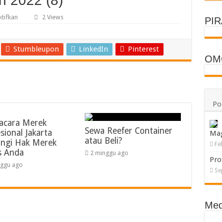
 2022 (8)
pada
tifkan
2 Views
PI
Ganas
9
Pekalongan
2022
Stumbleupon
LinkedIn
Pinterest
(8)
OM
Po
acara Merek
Sewa Reefer Container
sional Jakarta
Ma
atau Beli?
ungi Hak Merek
Fe
s Anda
2 minggu ago
Pro
nggu ago
Se
Med