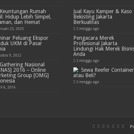
Keuntungan Rumah
Jual Kayu Kamper & Kaso
il: Hidup Lebih Simpel,
Bekisting Jakarta
aman, dan Hemat
Berkualitas
bruari 23, 2025
2 minggu ago
inar Peluang Ekspor
Pengacara Merek
duk UKM di Pasar
Profesional Jakarta
nia
Lindungi Hak Merek Bisni
Anda
ustus 9, 2022
2 minggu ago
Gathering Nasional
NAS] 2016 – Online
Sewa Reefer Container
rketing Group [OMG]
atau Beli?
onesia
2 minggu ago
il 6, 2016
P