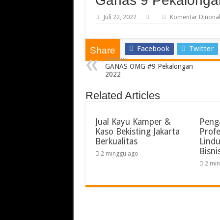
Ganas 9 Pekalongan
Juli 22, 2022
Komentar Dinonak
Facebook
Twitter
Share
Previous
GANAS OMG #9 Pekalongan
2022
Related Articles
Jual Kayu Kamper &
Peng
Kaso Bekisting Jakarta
Profe
Berkualitas
Lind
Bisni
2 minggu ago
2 mi