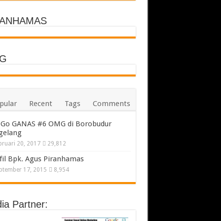
RANHAMAS
G
pular
Recent
Tags
Comments
Go GANAS #6 OMG di Borobudur
gelang
bruari 20, 2017
29,812
fil Bpk. Agus Piranhamas
ptember 17, 2015
8,954
ia Partner: