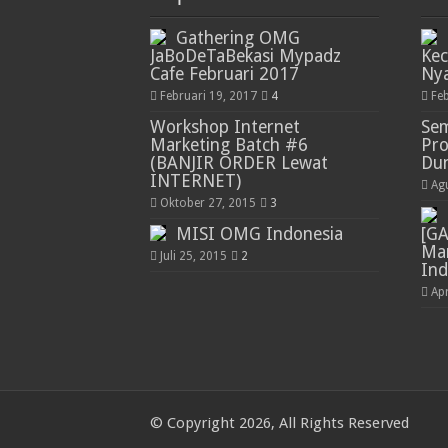
Gathering OMG
JaBoDeTaBekasi Mypadz
Kec
Cafe Februari 2017
Ny
Februari 19, 2017
4
Fe
Workshop Internet
Sem
Marketing Batch #6
Pro
(BANJIR ORDER Lewat
Du
INTERNET)
Ag
Oktober 27, 2015
3
MISI OMG Indonesia
[GA
Ma
Juli 25, 2015
2
Ind
Apr
© Copyright 2026, All Rights Reserved