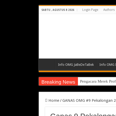
Login Page
Authors
SABTU , AGUSTUS 8 2026
Info OMG JaBeDeTaBek
Info OMG 
Breaking News
Pengacara Merek Prof
Home
/
GANAS OMG #9 Pekalongan 2