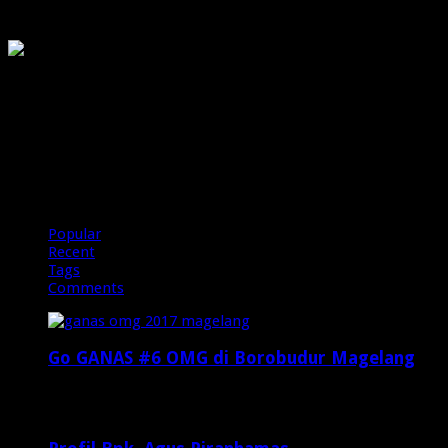
OMG
PIRANHAMAS
OMG
Popular
Recent
Tags
Comments
Go GANAS #6 OMG di Borobudur Magelang
Februari 20, 2017
29,812