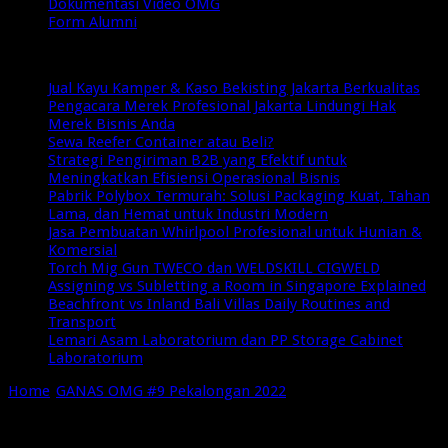
Dokumentasi Video OMG
Form Alumni
Breaking News
Jual Kayu Kamper & Kaso Bekisting Jakarta Berkualitas
Pengacara Merek Profesional Jakarta Lindungi Hak
Merek Bisnis Anda
Sewa Reefer Container atau Beli?
Strategi Pengiriman B2B yang Efektif untuk
Meningkatkan Efisiensi Operasional Bisnis
Pabrik Polybox Termurah: Solusi Packaging Kuat, Tahan
Lama, dan Hemat untuk Industri Modern
Jasa Pembuatan Whirlpool Profesional untuk Hunian &
Komersial
Torch Mig Gun TWECO dan WELDSKILL CIGWELD
Assigning vs Subletting a Room in Singapore Explained
Beachfront vs Inland Bali Villas Daily Routines and
Transport
Lemari Asam Laboratorium dan PP Storage Cabinet
Laboratorium
Home
/
GANAS OMG #9 Pekalongan 2022
/
Ganas 9 Pekalongan
2022 (5)