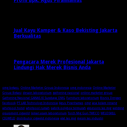
Profil Bpk. Agus Piranhamas
September 17, 2015
8,954
Jual Kayu Kamper & Kaso Bekisting Jakarta
Berkualitas
2 minggu ago
Pengacara Merek Profesional Jakarta
Lindungi Hak Merek Bisnis Anda
2 minggu ago
omg bekasi.
Online Marketer Group Indonesia
omg indonesia
Online Marketer
Group Bekasi
desain laboratorium
gathering nasional
online marketer group
Gathering Nasional GANAS XI Surabaya OMG
Furniture laboratorium
Bisnis Dengan
Facebook
PT LAB Technologi Indonesia
Agus Piranhamas
omg
jasa kolam renang
whirlpool hotel
whirlpool rumah
pabrik polybox termurah
aksesoris las mig
welding
equipment cigweld
lemari asam laboratorium
Torch Mig Gun TWECO
WELDSKILL
CIGWELD
distributor cigweld indonesia
alat las mig
mesin las industri