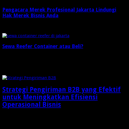
Pengacara Merek Profesional Jakarta Lindungi
Hak Merek Bisnis Anda
2 minggu ago
Sewa Reefer Container atau Beli?
2 minggu ago
Check Also
Strategi Pengiriman B2B yang Efektif
untuk Meningkatkan Efisiensi
Operasional Bisnis
Dalam dunia bisnis modern, pengiriman barang bukan lagi
sekadar aktivitas memindahkan produk dari gudang menuju …