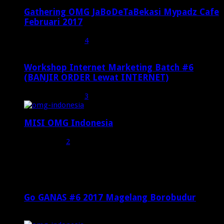
Gathering OMG JaBoDeTaBekasi Mypadz Cafe
Februari 2017
Februari 19, 2017
4
Workshop Internet Marketing Batch #6
(BANJIR ORDER Lewat INTERNET)
Oktober 27, 2015
3
MISI OMG Indonesia
Juli 25, 2015
2
Random Posts
Go GANAS #6 2017 Magelang Borobudur
Mei 4, 2016