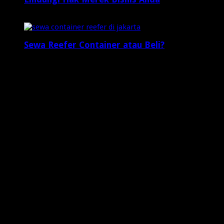
2 minggu ago
Sewa Reefer Container atau Beli?
2 minggu ago
Who's Online
3 visitors online now
0 guests,
3 bots,
0 members
Web Traffic
Today's Views:
3
Today's Visitors:
2
Yesterday's Views:
7
Last 7 Days Views:
50
Last 30 Days Views:
1,064
Last 365 Days Views:
7,891
Total Views:
648,536
Total Visitors:
203,179