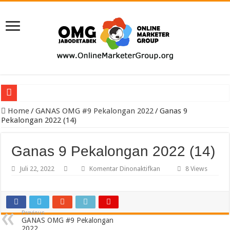
Pengacara Merek Profesional Jakarta Lindungi Hak Merek Bisnis And
Home
/
GANAS OMG #9 Pekalongan 2022
/
Ganas 9
Pekalongan 2022 (14)
Ganas 9 Pekalongan 2022 (14)
pada
Juli 22, 2022
Komentar Dinonaktifkan
8 Views
Ganas
9
Pekalongan
2022
(14)
Previous
GANAS OMG #9 Pekalongan
2022