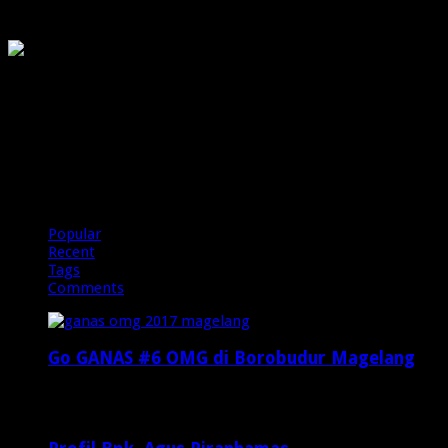
OMG
PIRANHAMAS
OMG
Popular
Recent
Tags
Comments
Go GANAS #6 OMG di Borobudur Magelang
Februari 20, 2017
29,812