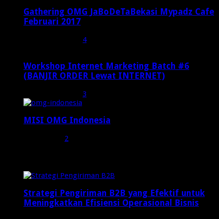
Gathering OMG JaBoDeTaBekasi Mypadz Cafe
Februari 2017
Februari 19, 2017
4
Workshop Internet Marketing Batch #6
(BANJIR ORDER Lewat INTERNET)
Oktober 27, 2015
3
MISI OMG Indonesia
Juli 25, 2015
2
Random Posts
Strategi Pengiriman B2B yang Efektif untuk
Meningkatkan Efisiensi Operasional Bisnis