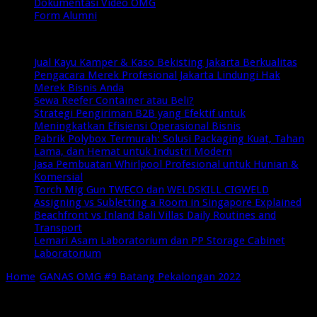
Dokumentasi Video OMG
Form Alumni
Breaking News
Jual Kayu Kamper & Kaso Bekisting Jakarta Berkualitas
Pengacara Merek Profesional Jakarta Lindungi Hak
Merek Bisnis Anda
Sewa Reefer Container atau Beli?
Strategi Pengiriman B2B yang Efektif untuk
Meningkatkan Efisiensi Operasional Bisnis
Pabrik Polybox Termurah: Solusi Packaging Kuat, Tahan
Lama, dan Hemat untuk Industri Modern
Jasa Pembuatan Whirlpool Profesional untuk Hunian &
Komersial
Torch Mig Gun TWECO dan WELDSKILL CIGWELD
Assigning vs Subletting a Room in Singapore Explained
Beachfront vs Inland Bali Villas Daily Routines and
Transport
Lemari Asam Laboratorium dan PP Storage Cabinet
Laboratorium
Home
/
GANAS OMG #9 Batang Pekalongan 2022
/
cover video
Ganas-9-Pekalongan-2022