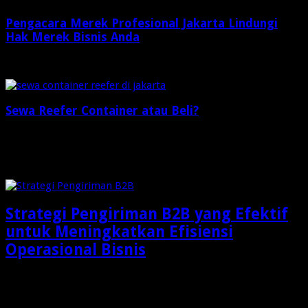
Pengacara Merek Profesional Jakarta Lindungi
Hak Merek Bisnis Anda
2 minggu ago
Sewa Reefer Container atau Beli?
2 minggu ago
Check Also
Strategi Pengiriman B2B yang Efektif
untuk Meningkatkan Efisiensi
Operasional Bisnis
Dalam dunia bisnis modern, pengiriman barang bukan lagi
sekadar aktivitas memindahkan produk dari gudang menuju …