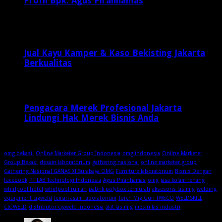
Profil Bpk. Agus Piranhamas
September 17, 2015
8,954
Jual Kayu Kamper & Kaso Bekisting Jakarta
Berkualitas
2 minggu ago
Pengacara Merek Profesional Jakarta
Lindungi Hak Merek Bisnis Anda
2 minggu ago
omg bekasi.
Online Marketer Group Indonesia
omg indonesia
Online Marketer
Group Bekasi
desain laboratorium
gathering nasional
online marketer group
Gathering Nasional GANAS XI Surabaya OMG
Furniture laboratorium
Bisnis Dengan
Facebook
PT LAB Technologi Indonesia
Agus Piranhamas
omg
jasa kolam renang
whirlpool hotel
whirlpool rumah
pabrik polybox termurah
aksesoris las mig
welding
equipment cigweld
lemari asam laboratorium
Torch Mig Gun TWECO
WELDSKILL
CIGWELD
distributor cigweld indonesia
alat las mig
mesin las industri