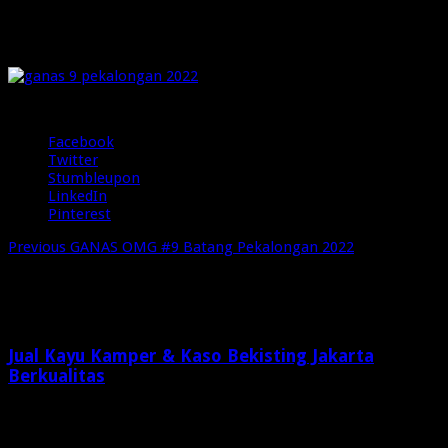
cover video Ganas-9-Pekalongan-2022
pada
Juli 27, 2022
Komentar Dinonaktifkan
9 Views
cover
video
Ganas-
Share
9-
Pekalongan-
Facebook
2022
Twitter
Stumbleupon
LinkedIn
Pinterest
Previous
GANAS OMG #9 Batang Pekalongan 2022
Related Articles
Jual Kayu Kamper & Kaso Bekisting Jakarta
Berkualitas
2 minggu ago