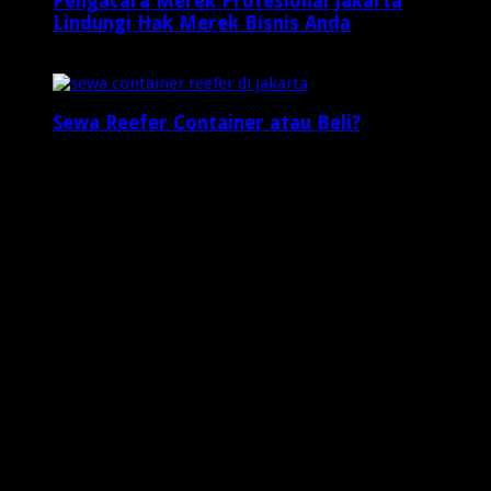
Pengacara Merek Profesional Jakarta
Lindungi Hak Merek Bisnis Anda
2 minggu ago
Sewa Reefer Container atau Beli?
2 minggu ago
Who's Online
2 visitors online now
0 guests,
2 bots,
0 members
Web Traffic
Today's Views:
3
Today's Visitors:
2
Yesterday's Views:
7
Last 7 Days Views:
50
Last 30 Days Views:
1,064
Last 365 Days Views:
7,891
Total Views:
648,536
Total Visitors:
203,179