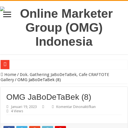
Pengacara Merek Profesional Jakarta Lindungi Hak Merek Bisnis And
Home
/
Dok. Gathering JaBoDeTaBek, Cafe CRAFTOTE
Gallery
/
OMG JaBoDeTaBek (8)
OMG JaBoDeTaBek (8)
pada
Januari 19, 2023
Komentar Dinonaktifkan
OMG
4 Views
JaBoDeTaBek
(8)