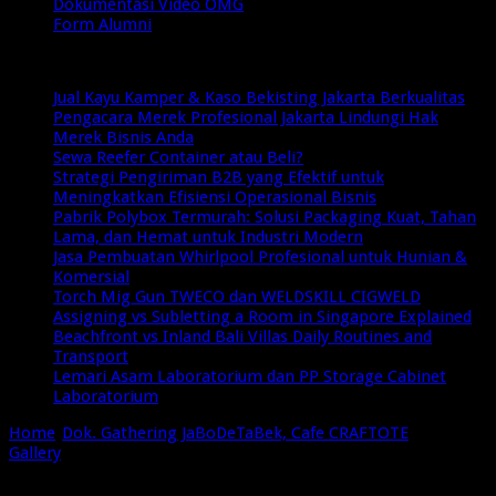
Dokumentasi Video OMG
Form Alumni
Breaking News
Jual Kayu Kamper & Kaso Bekisting Jakarta Berkualitas
Pengacara Merek Profesional Jakarta Lindungi Hak
Merek Bisnis Anda
Sewa Reefer Container atau Beli?
Strategi Pengiriman B2B yang Efektif untuk
Meningkatkan Efisiensi Operasional Bisnis
Pabrik Polybox Termurah: Solusi Packaging Kuat, Tahan
Lama, dan Hemat untuk Industri Modern
Jasa Pembuatan Whirlpool Profesional untuk Hunian &
Komersial
Torch Mig Gun TWECO dan WELDSKILL CIGWELD
Assigning vs Subletting a Room in Singapore Explained
Beachfront vs Inland Bali Villas Daily Routines and
Transport
Lemari Asam Laboratorium dan PP Storage Cabinet
Laboratorium
Home
/
Dok. Gathering JaBoDeTaBek, Cafe CRAFTOTE
Gallery
/
OMG JaBoDeTaBek (4)