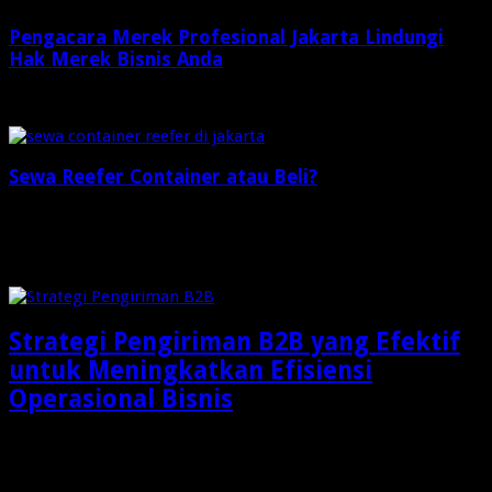
Pengacara Merek Profesional Jakarta Lindungi
Hak Merek Bisnis Anda
2 minggu ago
Sewa Reefer Container atau Beli?
2 minggu ago
Check Also
Strategi Pengiriman B2B yang Efektif
untuk Meningkatkan Efisiensi
Operasional Bisnis
Dalam dunia bisnis modern, pengiriman barang bukan lagi
sekadar aktivitas memindahkan produk dari gudang menuju …