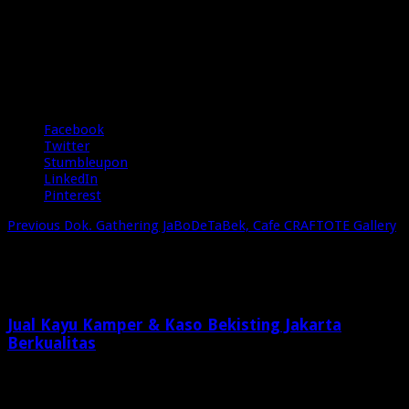
OMG JaBoDeTaBek (4)
pada
Januari 19, 2023
Komentar Dinonaktifkan
3 Views
OMG
JaBoDeTaBek
(4)
Share
Facebook
Twitter
Stumbleupon
LinkedIn
Pinterest
Previous
Dok. Gathering JaBoDeTaBek, Cafe CRAFTOTE Gallery
Related Articles
Jual Kayu Kamper & Kaso Bekisting Jakarta
Berkualitas
2 minggu ago