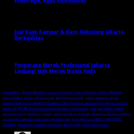
Profil Bpk. Agus Piranhamas
September 17, 2015
8,954
Jual Kayu Kamper & Kaso Bekisting Jakarta
Berkualitas
2 minggu ago
Pengacara Merek Profesional Jakarta
Lindungi Hak Merek Bisnis Anda
2 minggu ago
omg bekasi.
Online Marketer Group Indonesia
omg indonesia
Online Marketer
Group Bekasi
desain laboratorium
gathering nasional
online marketer group
Gathering Nasional GANAS XI Surabaya OMG
Furniture laboratorium
Bisnis Dengan
Facebook
PT LAB Technologi Indonesia
Agus Piranhamas
omg
jasa kolam renang
whirlpool hotel
whirlpool rumah
pabrik polybox termurah
aksesoris las mig
welding
equipment cigweld
lemari asam laboratorium
Torch Mig Gun TWECO
WELDSKILL
CIGWELD
distributor cigweld indonesia
alat las mig
mesin las industri