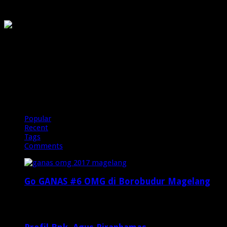
OMG
PIRANHAMAS
OMG
Popular
Recent
Tags
Comments
Go GANAS #6 OMG di Borobudur Magelang
Februari 20, 2017
29,812