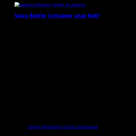
Sewa Reefer Container atau Beli?
2 minggu ago
Who's Online
3 visitors online now
1 guests,
2 bots,
0 members
Web Traffic
Today's Views:
22
Today's Visitors:
19
Yesterday's Views:
8
Last 7 Days Views:
76
Last 30 Days Views:
1,073
Last 365 Days Views:
7,901
Total Views:
648,563
Total Visitors:
203,201
Powered by
Online Marketer Group Indonesia
© Copyright 2026, All Rights Reserved