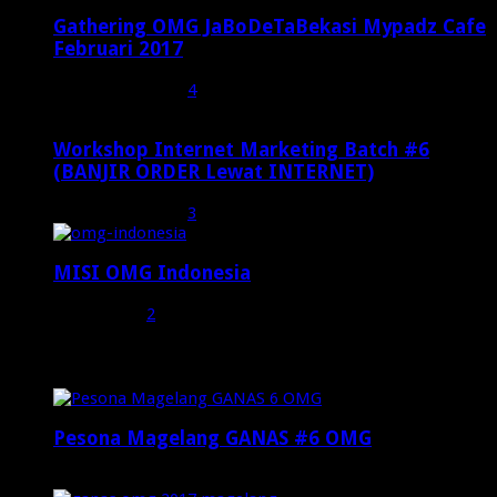
Gathering OMG JaBoDeTaBekasi Mypadz Cafe
Februari 2017
Februari 19, 2017
4
Workshop Internet Marketing Batch #6
(BANJIR ORDER Lewat INTERNET)
Oktober 27, 2015
3
MISI OMG Indonesia
Juli 25, 2015
2
Random Posts
Pesona Magelang GANAS #6 OMG
April 28, 2017