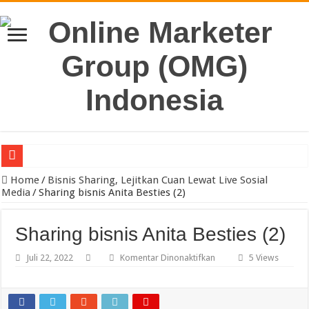
Pengacara Merek Profesional Jakarta Lindungi Hak Merek Bisnis And
Home
/
Bisnis Sharing, Lejitkan Cuan Lewat Live Sosial
Media
/
Sharing bisnis Anita Besties (2)
Sharing bisnis Anita Besties (2)
pada
Juli 22, 2022
Komentar Dinonaktifkan
5 Views
Sharing
bisnis
Anita
Besties
(2)