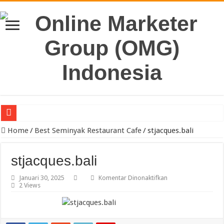
Pengacara Merek Profesional Jakarta Lindungi Hak Merek Bisnis And
Home
/
Best Seminyak Restaurant Cafe
/
stjacques.bali
stjacques.bali
pada
Januari 30, 2025
Komentar Dinonaktifkan
stjacques.bali
2 Views