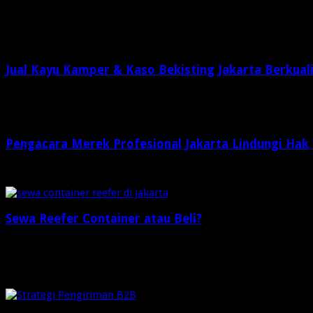
Related Articles
Jual Kayu Kamper & Kaso Bekisting Jakarta Berkual
1 minggu ago
Pengacara Merek Profesional Jakarta Lindungi Hak
1 minggu ago
Sewa Reefer Container atau Beli?
2 minggu ago
Check Also