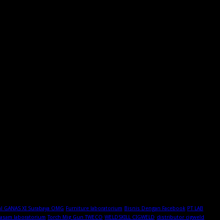
al GANAS XI Surabaya OMG
Furniture laboratorium
Bisnis Dengan Facebook
PT LAB
 asam laboratorium
Torch Mig Gun TWECO
WELDSKILL CIGWELD
distributor cigweld