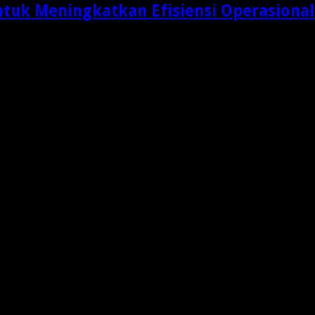
ntuk Meningkatkan Efisiensi Operasional
adar aktivitas memindahkan produk dari gudang menuju …