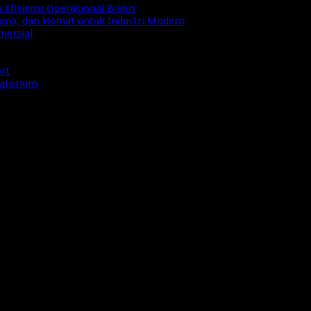
Efisiensi Operasional Bisnis
Lama, dan Hemat untuk Industri Modern
mersial
ort
ratorium
te-bekasi-1-1