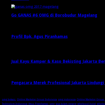
Go GANAS #6 OMG di Borobudur Magelang
Februari 20, 2017
29,812
Profil Bpk. Agus Piranhamas
September 17, 2015
8,954
Jual Kayu Kamper & Kaso Bekisting Jakarta Ber
1 minggu ago
Pengacara Merek Profesional Jakarta Lindungi
1 minggu ago
omg bekasi.
Online Marketer Group Indonesia
omg indonesia
Online Marketer Group 
Technologi Indonesia
Agus Piranhamas
omg
jasa kolam renang
whirlpool hotel
whirlp