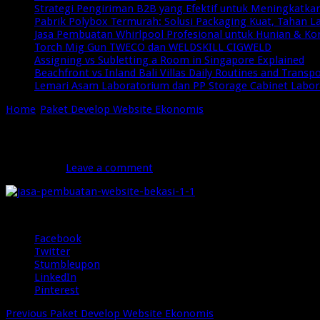
Strategi Pengiriman B2B yang Efektif untuk Meningkatkan 
Pabrik Polybox Termurah: Solusi Packaging Kuat, Tahan 
Jasa Pembuatan Whirlpool Profesional untuk Hunian & Ko
Torch Mig Gun TWECO dan WELDSKILL CIGWELD
Assigning vs Subletting a Room in Singapore Explained
Beachfront vs Inland Bali Villas Daily Routines and Transp
Lemari Asam Laboratorium dan PP Storage Cabinet Labo
Home
/
Paket Develop Website Ekonomis
/
jasa-pembuatan-websi
jasa-pembuatan-website-bekasi-1-1
Juli 24, 2020
Leave a comment
61 Views
Share
Facebook
Twitter
Stumbleupon
LinkedIn
Pinterest
Previous
Paket Develop Website Ekonomis