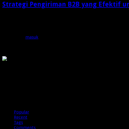
Strategi Pengiriman B2B yang Efektif u
Dalam dunia bisnis modern, pengiriman barang bukan lagi sek
Tinggalkan Balasan
Anda harus
masuk
untuk berkomentar.
OMG
PIRANHAMAS
OMG
Popular
Recent
Tags
Comments