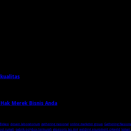
kualitas
 Hak Merek Bisnis Anda
Bekasi
desain laboratorium
gathering nasional
online marketer group
Gathering Nasion
ool rumah
pabrik polybox termurah
aksesoris las mig
welding equipment cigweld
lemari